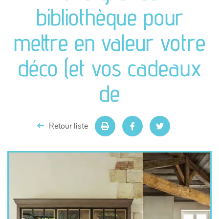
canapés et fauteuils
bibliothèque pour
séjours
mettre en valeur votre
meubles de complément
déco (et vos cadeaux
chambres et dressing
de
literie
Retour liste
décoration