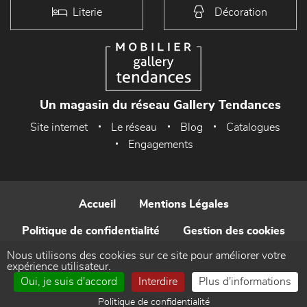
Literie
Décoration
Un magasin du réseau Gallery Tendances
Site internet
Le réseau
Blog
Catalogues
Engagements
Accueil
Mentions Légales
Politique de confidentialité
Gestion des cookies
Nous utilisons des cookies sur ce site pour améliorer votre
Contact
expérience utilisateur.
Oui, je suis d'accord
Interdire
Plus d'informations
Réalisé par WEB Enseignes
Politique de confidentialité