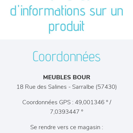
canapés et fauteuils
d'informations sur un
séjours
produit
meubles de complément
Coordonnées
chambres et dressing
literie
MEUBLES BOUR
décoration
18 Rue des Salines
-
Sarralbe
(
57430
)
Coordonnées GPS : 49,001346 ° /
7,0393447 °
Se rendre vers ce magasin :