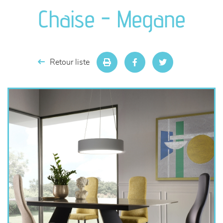
canapés et fauteuils
Chaise - Megane
séjours
meubles de complément
Retour liste
chambres et dressing
literie
décoration