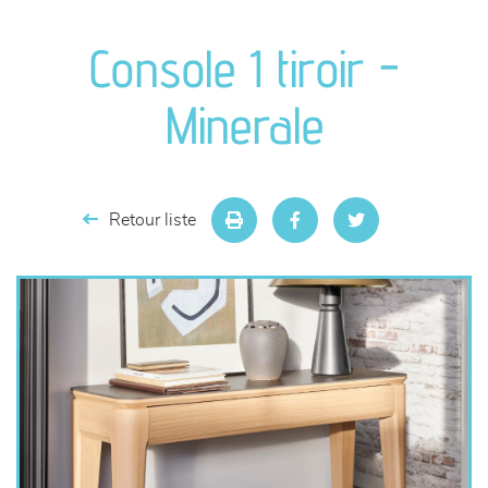
canapés et fauteuils
Console 1 tiroir -
séjours
Minerale
meubles de complément
chambres et dressing
Retour liste
literie
décoration