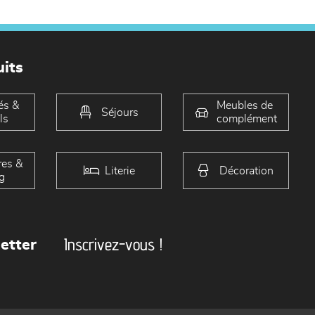
its
és &
Meubles de
Séjours
ls
complément
es &
Literie
Décoration
g
Inscrivez-vous !
etter