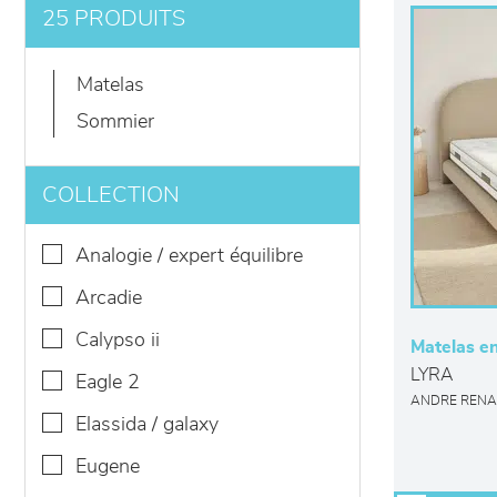
25 PRODUITS
matelas
sommier
COLLECTION
analogie / expert équilibre
arcadie
calypso ii
Matelas en
LYRA
eagle 2
ANDRE RENA
elassida / galaxy
eugene