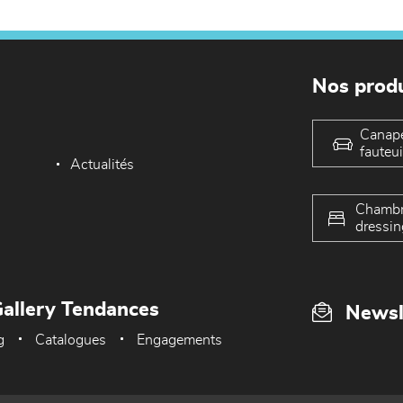
Nos produ
Canap
fauteui
Actualités
Chambr
dressin
allery Tendances
Newsl
g
Catalogues
Engagements