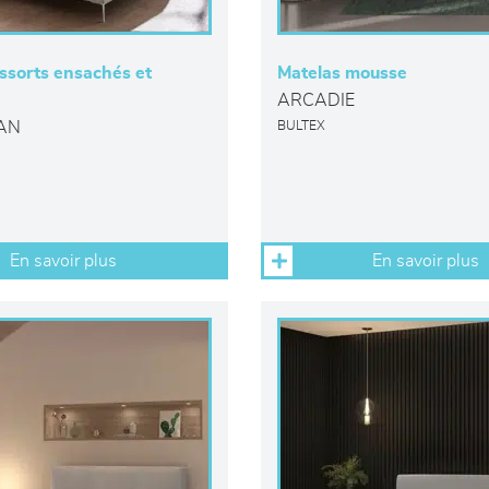
ssorts ensachés et
Matelas mousse
ARCADIE
AN
BULTEX
En savoir plus
En savoir plus