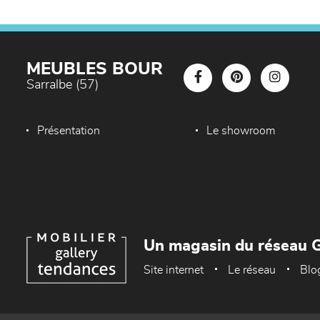
MEUBLES BOUR
Sarralbe (57)
Présentation
Le showroom
Un magasin du réseau G
Site internet
Le réseau
Blo