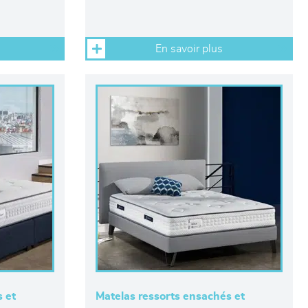
En savoir plus
 et
Matelas ressorts ensachés et