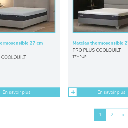
hermosensible 27 cm
Matelas thermosensible 2
PRO PLUS COOLQUILT
 COOLQUILT
TEMPUR
En savoir plus
En savoir plus
1
2
»