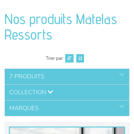
canapés et fauteuils
Nos produits Matelas
séjours
Ressorts
meubles de complément
chambres et dressing
Trier par
literie
7 PRODUITS
décoration
COLLECTION
MARQUES