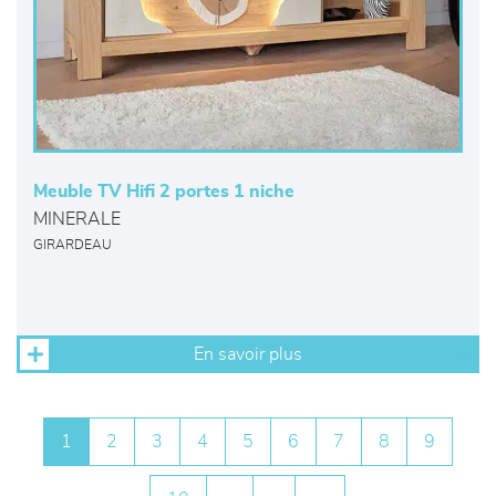
Meuble TV Hifi 2 portes 1 niche
MINERALE
GIRARDEAU
En savoir plus
1
2
3
4
5
6
7
8
9