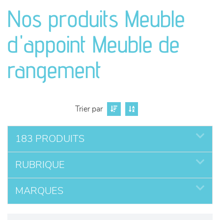
canapés et fauteuils
Nos produits Meuble
séjours
d'appoint Meuble de
meubles de complément
rangement
chambres et dressing
Trier par
literie
183 PRODUITS
décoration
RUBRIQUE
MARQUES