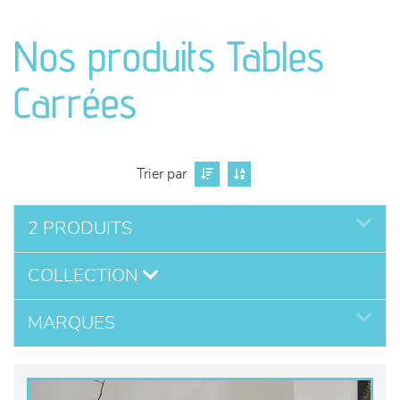
canapés et fauteuils
Nos produits Tables
séjours
Carrées
meubles de complément
chambres et dressing
Trier par
literie
2 PRODUITS
décoration
COLLECTION
MARQUES