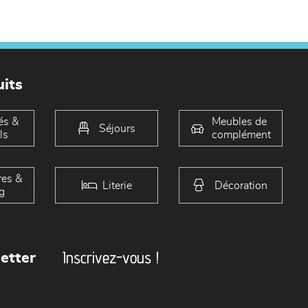
its
és &
Meubles de
Séjours
ls
complément
es &
Literie
Décoration
g
Inscrivez-vous !
etter