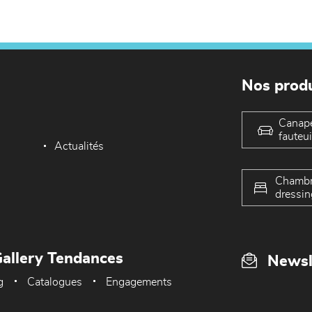
Nos produ
Canap
fauteui
Actualités
Chambr
dressin
allery Tendances
Newsl
g
Catalogues
Engagements