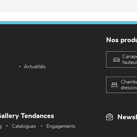
Nos produ
Canap
fauteui
Actualités
Chambr
dressin
allery Tendances
Newsl
g
Catalogues
Engagements