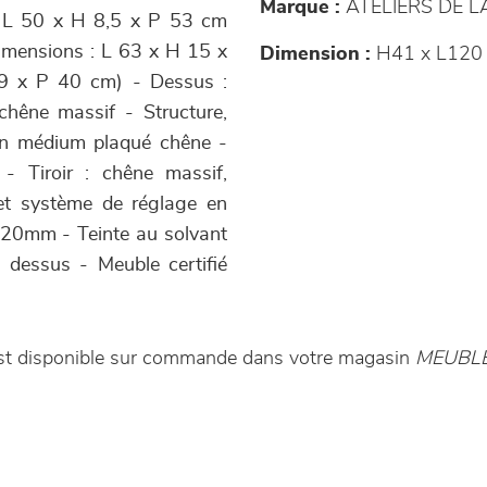
Marque :
ATELIERS DE 
al L 50 x H 8,5 x P 53 cm
imensions : L 63 x H 15 x
Dimension :
H41 x L120 
H 9 x P 40 cm) - Dessus :
hêne massif - Structure,
 en médium plaqué chêne -
- Tiroir : chêne massif,
et système de réglage en
é 20mm - Teinte au solvant
e dessus - Meuble certifié
 est disponible sur commande dans votre magasin
MEUBL