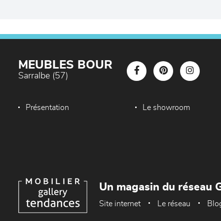
MEUBLES BOUR
Sarralbe (57)
Présentation
Le showroom
Un magasin du réseau G
Site internet
Le réseau
Blo