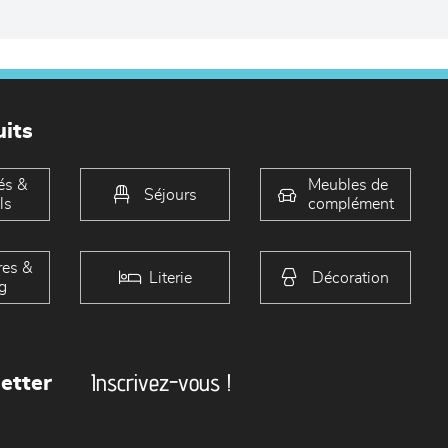
its
és &
Meubles de
Séjours
ls
complément
es &
Literie
Décoration
g
Inscrivez-vous !
etter