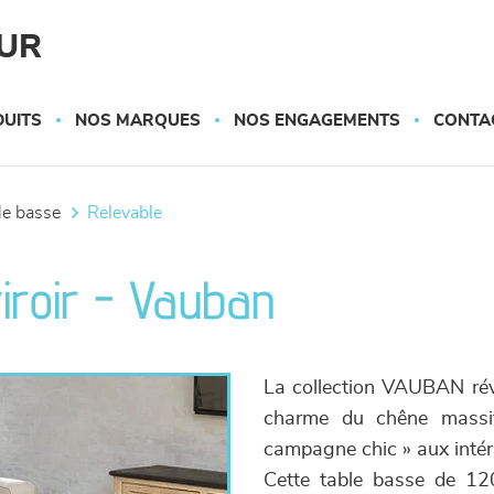
UR
UITS
NOS MARQUES
NOS ENGAGEMENTS
CONTA
ble basse
relevable
tiroir - Vauban
La collection VAUBAN révei
charme du chêne massif 
campagne chic » aux intéri
Cette table basse de 120