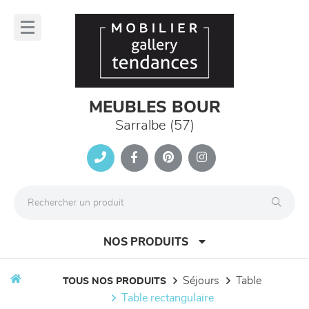
Panneau de gestion des cookies
lose
nu
MEUBLES BOUR
Sarralbe (57)
NOS PRODUITS
séjours
table
TOUS NOS PRODUITS
table rectangulaire