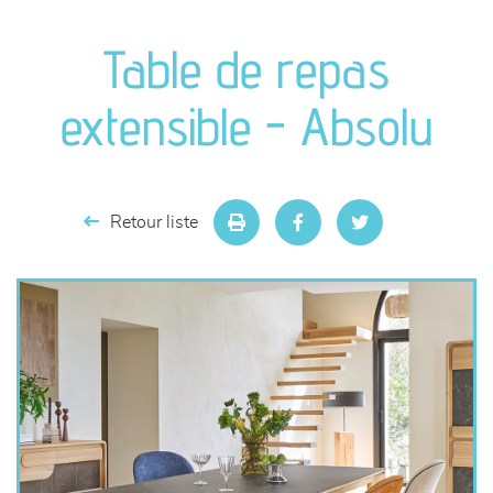
canapés et fauteuils
Table de repas
séjours
extensible - Absolu
meubles de complément
chambres et dressing
Retour liste
literie
décoration