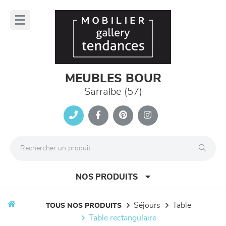
Panneau de gestion des cookies
lose
nu
MEUBLES BOUR
Sarralbe (57)
NOS PRODUITS
séjours
table
TOUS NOS PRODUITS
table rectangulaire