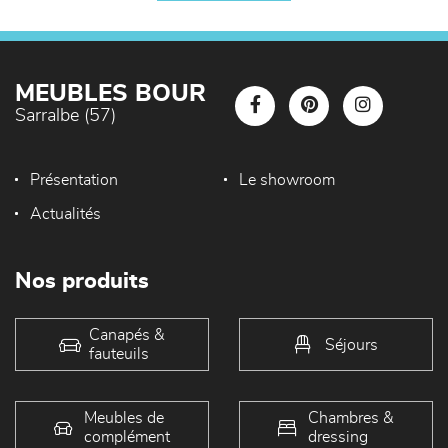
MEUBLES BOUR
Sarralbe (57)
Présentation
Le showroom
Actualités
Nos produits
Canapés &
Séjours
fauteuils
Meubles de
Chambres &
complément
dressing