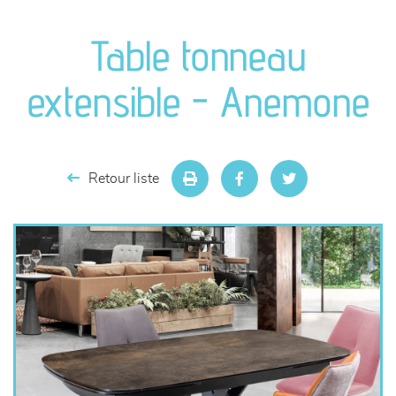
canapés et fauteuils
Table tonneau
séjours
extensible - Anemone
meubles de complément
chambres et dressing
Retour liste
literie
décoration